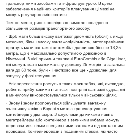
транспортними засобами та інфраструктурою. В цілях
забезпечення надійних критеріїв планування ці межі не
можуть регулярно змінюватися.
Тим не менш, ринок послідовно вимагає послідовно
збільшення розмірів транспортного засобу:
· Щоб мати більш високу вантажопідйомність (обсяг) і, якщо
можливо, більш високу вантажопідйомність, автоперевізники
прагнуть мати вантажні автомобілі довжиною більше 18,25
метра, що є максимально допустимою довжиною в
Німеччині. З цієї причини так звані EuroCombis або GigaLiner,
які можуть мати максимальну довжину 25 метрів та загальна
вага до 60 тонн, були - і частково все ще - дозволені для
запуску у фазі тестування.
· Авіаперевезення ростуть в таких масштабах, які, очевидно,
роблять прибутковими гігантські повітряні вантажні судна, які
в минулому використовувалися тільки у військових цілях.
· Знову і знову пропонується збільшувати вантажну
залізничну колію в Європі з метою транспортування
контейнерів у два шари. З існуючими датчиками навіть
мегатрейлеры або контейнери з великими кубами можуть
перевозитися тільки спеціальними вагонами під контактним
проводом. Контейнеровози з подвійним стеком, які часто