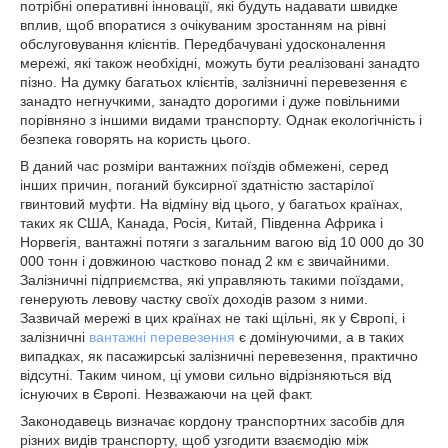
потрібні оперативні інновації, які будуть надавати швидке
вплив, щоб впоратися з очікуваним зростанням на рівні
обслуговування клієнтів. Передбачувані удосконалення
мережі, які також необхідні, можуть бути реалізовані занадто
пізно. На думку багатьох клієнтів, залізничні перевезення є
занадто негнучкими, занадто дорогими і дуже повільними
порівняно з іншими видами транспорту. Однак екологічність і
безпека говорять на користь цього.
В даний час розміри вантажних поїздів обмежені, серед
інших причин, поганий буксирної здатністю застарілої
гвинтовий муфти. На відміну від цього, у багатьох країнах,
таких як США, Канада, Росія, Китай, Південна Африка і
Норвегія, вантажні потяги з загальним вагою від 10 000 до 30
000 тонн і довжиною частково понад 2 км є звичайними.
Залізничні підприємства, які управляють такими поїздами,
генерують левову частку своїх доходів разом з ними.
Зазвичай мережі в цих країнах не такі щільні, як у Європі, і
залізничні
вантажні перевезення
є домінуючими, а в таких
випадках, як пасажирські залізничні перевезення, практично
відсутні. Таким чином, ці умови сильно відрізняються від
існуючих в Європі. Незважаючи на цей факт.
Законодавець визначає кордону транспортних засобів для
різних видів транспорту, щоб узгодити взаємодію між