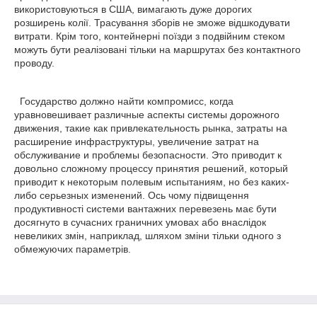
використовуються в США, вимагають дуже дорогих
розширень колії. Трасування зборів не зможе відшкодувати
витрати. Крім того, контейнерні поїзди з подвійним стеком
можуть бути реалізовані тільки на маршрутах без контактного
проводу.
Государство должно найти компромисс, когда
уравновешивает различные аспекты системы дорожного
движения, такие как привлекательность рынка, затраты на
расширение инфраструктуры, увеличение затрат на
обслуживание и проблемы безопасности. Это приводит к
довольно сложному процессу принятия решений, который
приводит к некоторым полевым испытаниям, но без каких-
либо серьезных изменений. Ось чому підвищення
продуктивності системи вантажних перевезень має бути
досягнуто в сучасних граничних умовах або внаслідок
невеликих змін, наприклад, шляхом зміни тільки одного з
обмежуючих параметрів.