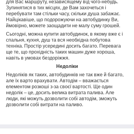
для Вас маршруту, независящему від чого-небудь.
Зупинятися в тих місцях, де Вам захочеться і
перебувати там стільки часу, скільки душа забажає.
Найцікавіше, що подорожуючи на автобудинку Ви,
ймовірно, можете заощадити не малу суму грошей.
Сьогодні, можна купити автобудинок, в якому вже є і
спальня, кухня, душ та вся необхідна побутова
техніка. Простір усередині досить багато. Перевага
ще те, що прохідність таких машин дуже хороша,
навіть в умовах бездоріжжя.
Недоліки
Недоліків як таких, автобудинків не так вже й багато,
але їх варто врахувати. Автодім – вважається
елементом розкоші з-за своєї вартості. Ще один
недолік – це, досить велика витрата палива. Але
люди, які можуть дозволити собі автодім, зможуть
дозволити собі витрати на паливо.