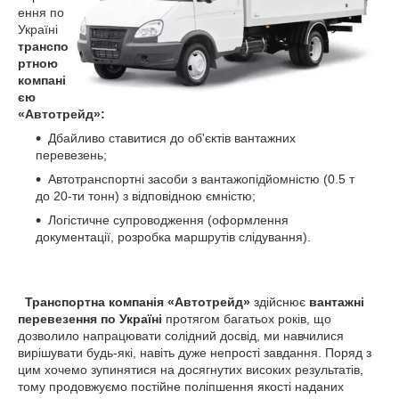
ення по
Україні
транспо
ртною
компані
єю
«Автотрейд»:
Дбайливо ставитися до об'єктів вантажних
перевезень;
Автотранспортні засоби з вантажопідйомністю (0.5 т
до 20-ти тонн) з відповідною ємністю;
Логістичне супроводження (оформлення
документації, розробка маршрутів слідування).
Транспортна компанія «Автотрейд»
здійснює
вантажні
перевезення по Україні
протягом багатьох років, що
дозволило напрацювати солідний досвід, ми навчилися
вирішувати будь-які, навіть дуже непрості завдання. Поряд з
цим хочемо зупинятися на досягнутих високих результатів,
тому продовжуємо постійне поліпшення якості наданих