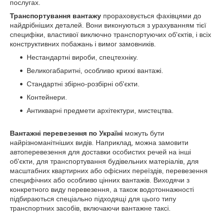
послугах.
Транспортування вантажу
прораховується фахівцями до
найдрібніших деталей. Вони виконуються з урахуванням тієї
специфіки, властивої виключно транспортуючих об'єктів, і всіх
конструктивних побажань і вимог замовників.
Нестандартні вироби, спецтехніку.
Великогабаритні, особливо крихкі вантажі.
Стандартні збірно-розбірні об'єкти.
Контейнери.
Антикварні предмети архітектури, мистецтва.
Вантажні перевезення по Україні
можуть бути
найрізноманітніших видів. Наприклад, можна замовити
автоперевезення для доставки особистих речей на інші
об'єкти, для транспортування будівельних матеріалів, для
масштабних квартирних або офісних переїздів, перевезення
специфічних або особливо цінних вантажів. Виходячи з
конкретного виду перевезення, а також водотоннажності
підбираються спеціально підходящі для цього типу
транспортних засобів, включаючи вантажне таксі.