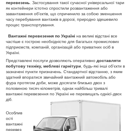
перевезень
. Застосування такої сучасної універсальної тари
як контейнери істотно спростили розвантаження або
завантаження об'єктів, що спричинило за собою зменшення
часу перебування вантажів в дорозі, природно здешевило
процес транспортування.
Вантажні перевезення по Україні
на великі відстані все
частіше є гострою необхідністю для багатьох промислових
підприємств, компаній, організацій або приватних осіб в
Україні.
Представлені послуги дозволяють оперативно
доставляти
побутову техніку, меблеві гарнітури
, будь-які інші об'єкти в
зазначені пункти призначень. Стандартної відстанню, з яким
здатний впоратися звичайний вантажний автомобіль або
фура протягом доби, може досягати близько двох з
половиною тисяч кілометрів, однак найбільш тривалі
вантажні перевезення по Україні не перевищать однієї-двох
діб.
Особлив
ості
вантажні
перевез