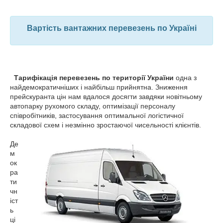
Вартість вантажних перевезень по Україні
Тарифікація перевезень по території України
одна з
найдемократичніших і найбільш прийнятна. Зниження
прейскуранта цін нам вдалося досягти завдяки новітньому
автопарку рухомого складу, оптимізації персоналу
співробітників, застосування оптимальної логістичної
складової схем і незмінно зростаючої чисельності клієнтів.
Де
м
ок
ра
ти
чн
іст
ь
ці