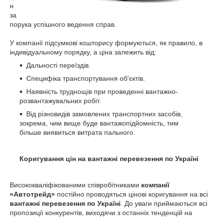
н
за
порука успішного ведення справ.
У компанії підсумкові кошторису формуються, як правило, в
індивідуальному порядку, а ціна залежить від:
Дальності переїздів.
Специфіка транспортування об'єктів.
Наявність труднощів при проведенні вантажно-
розвантажувальних робіт.
Від різновидів замовлених транспортних засобів,
зокрема, чим вище буде вантажопідйомність, тим
більше виявиться витрата пального.
Коригування цін на вантажні перевезення по Україні
Висококваліфікованими співробітниками
компанії
«Автотрейд»
постійно проводяться цінові коригування на всі
вантажні перевезення по Україні
. До уваги приймаються всі
пропозиції конкурентів, виходячи з останніх тенденцій на