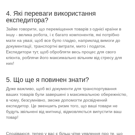
4. Які переваги використання
експедитора?
Зайве говорити, що переміщення товарів з однієї країни в
іншу - велика робота, і є багато компонентів, які потрібно
мати на увазі, щоб все було гладко, наприклад вимоги до
документації, транспортні витрати, мито і податок.
Експедитори тут, щоб обробляти весь процес для свого
клієнта, роблячи його максимально вільним від стресу для
них!
5. Що ще я повинен знати?
Дуже важливо, щоб всі документи для транспортування
ваших товарів були завершені з максимальною обережністю,
в чому, безсумнівно, зможе допомогти досвідчений
експедитор. Це зменшить ризик того, що ваші товари не
будуть звільнені від митниці, відмовляється випустити ваш
товар!
Сподіваюся, тепер у вас є більш чітке уявлення про те, що