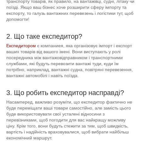
транспорту товарів, як правило, на вантажівці, судні, літаку чи
поїзді. Якщо ваш бізнес хоче розширити сферу імпорту та
експорту, то галузь вантажних перевезень і логістики тут, щоб
допомогти!
2. Що таке експедитор?
Експедитором
є компаниея, яка організовує імпорт і експорт
ваших товарів від вашого імені. Вони виступають у ролі
посередника між вантажовідправником і транспортними
службами, які будуть перевозити вантажі туди, куди їм
потрібно, наприклад, вантажні судна, повітряні перевезення,
вантажні автомобілі і навіть поїзда.
3. Що робить експедитор насправді?
Насамперед, важливо розуміти, що експедитор фактично не
буде переміщати ваші товари самостійно, але замість цього
буде використовувати свої усталені відносини з
перевізниками, щоб погодити для вас найкращу можливу
ціну. Крім того, вони будуть стежити за тим, щоб швидкість,
вартість і надійність враховувалися, щоб вибрати найбільш
економічний маршрут.