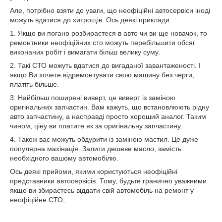
Але, потрібно взяти до уваги, що неофіційні автосервіси іноді
можуть вдатися до хитрощів. Ось деякі приклади:
1. Якщо ви погано розбираєтеся в авто чи ви ще новачок, то
ремонтники неофіційних сто можуть перебільшити обсяг
виконаних робіт і вимагати більш велику суму.
2. Такі СТО можуть вдатися до вигаданої завантаженості. І
якщо Ви хочете відремонтувати свою машину без черги,
платіть більше.
3. Найбільш поширені виверт, це виверт із заміною
оригінальних запчастин. Вам кажуть, що встановлюють рідну
авто запчастину, а насправді просто хороший аналог. Таким
чином, ціну ви платите як за оригінальну запчастину.
4. Також вас можуть обдурити із заміною мастил. Це дуже
популярна махінація. Залити дешеве масло, замість
необхідного вашому автомобілю.
Ось деякі прийоми, якими користуються неофіційні
представники автосервісів. Тому, будьте гранично уважними
якщо ви збираєтесь віддати свій автомобіль на ремонт у
неофіційне СТО,