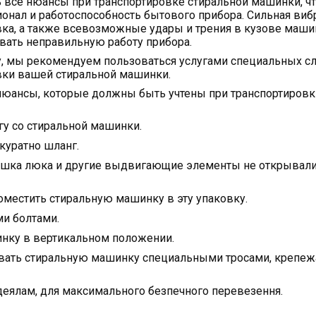
все нюансы при транспортировке стиральной машинки, чт
онал и работоспособность бытового прибора. Сильная виб
вка, а также всевозможные удары и трения в кузове маш
вать неправильную работу прибора.
, мы рекомендуем пользоваться услугами специальных с
вки вашей стиральной машинки.
юансы, которые должны быть учтены при транспортировк
гу со стиральной машинки.
куратно шланг.
ышка люка и другие выдвигающие элементы не открывали
поместить стиральную машинку в эту упаковку.
и болтами.
нку в вертикальном положении.
овать стиральную машинку специальными тросами, крепеж
еялам, для максимального безпечного перевезення.