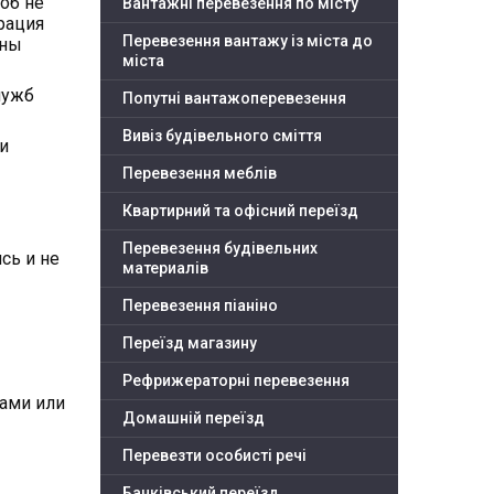
об не
Вантажні перевезення по місту
рация
Перевезення вантажу із міста до
ины
міста
лужб
Попутні вантажоперевезення
Вивіз будівельного сміття
и
Перевезення меблів
Квартирний та офісний переїзд
Перевезення будівельних
сь и не
материалів
Перевезення піаніно
Переїзд магазину
Рефрижераторні перевезення
ами или
Домашній переїзд
Перевезти особисті речі
Банківський переїзд