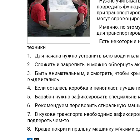
Нужно учитывать 
повредить функци
при транспортиро
могут спровоциро
Именно, по этому
для транспортиро
Есть некоторые н
техники:
1.
Для начала нужно устранить всю води и вла
2.
Сложить и закрепить, и можно обвернуть ак
3.
Быть внимательным, и смотреть, чтобы кр
выдвигались.
4.
Если осталась коробка и пенопласт, лучше 
5.
Барабан нужно зафиксировать специальным
6.
Рекомендуем перевозить стиральную маши
7.
В кузове транспорта необходимо зафиксир
подпереть чем-то.
8.
Краще покрити пральну машинку м'якими од