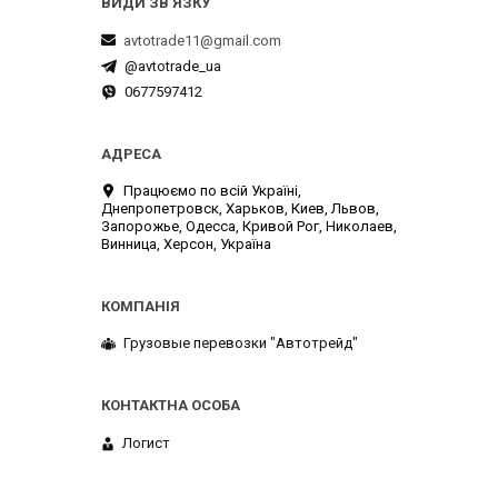
avtotrade11@gmail.com
@avtotrade_ua
0677597412
Працюємо по всій Україні,
Днепропетровск, Харьков, Киев, Львов,
Запорожье, Одесса, Кривой Рог, Николаев,
Винница, Херсон, Україна
Грузовые перевозки "Автотрейд"
Логист